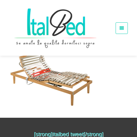
retenuova
Rete Elettrica Singola
Home
Prodotti
retenuova
[strong]Italbed tweet[/strong]