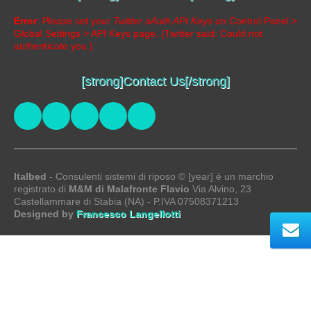
Error
: Please set your
Twitter oAuth API Keys
on Control Panel >
Global Settings > API Keys page. (Twitter said: Could not
authenticate you.)
[strong]Contact Us[/strong]
Italbed
- Consulenti sistemi di riposo © [year] è un marchio
registrato di
M&M di Malafronte Flavio
Via Alvino, 23
Castellammare di Stabia (NA) - P.IVA 07508371213
Designed by
Francesco Langellotti