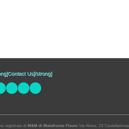
ong]Contact Us[/strong]
io registrato di
M&M di Malafronte Flavio
Via Alvino, 23 Castellamma