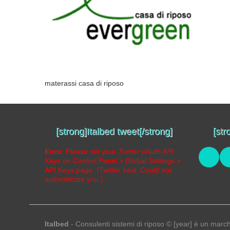
materassi casa di riposo
[strong]Italbed tweet[/strong]
[str
Error
: Please set your
Twitter oAuth API
Keys
on Control Panel > Global Settings >
API Keys page. (Twitter said: Could not
authenticate you.)
Italbed
- Consulenti sistemi di riposo © [year] è un march