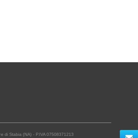
re di Stabia (NA) - P.IVA 07508371213